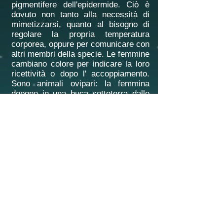
pigmentifere dell'epidermide. Ciò è
dovuto non tanto alla necessità di
mimetizzarsi, quanto al bisogno di
regolare la propria temperatura
corporea, oppure per comunicare con
altri membri della specie. Le femmine
cambiano colore per indicare la loro
ricettività o dopo l' accoppiamento.
Sono animali ovipari: la femmina
depone in una buca sottoterra dalle
15 alle 60 uova che si schiudono
dopo sei mesi; i piccoli sono subito
indipendenti. Tali rettili sono diffusi in
Madagascar, in Africa, in Asia e in
Europa.
Curiosità
I loro occhi invece rappresentano un
caso unico nel mondo animale:
possono ruotare e mettere a fuoco
indipendentemente l'uno dall'altro e
così senza spostarsi , il camaleonte
è in grado di osservare l'ambiente