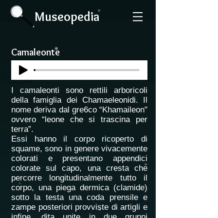
Museopedia
Camaleonte
I camaleonti sono rettili arboricoli
della famiglia dei Chamaeleonidi. Il
nome deriva dal gre6co “Khamaileon"
ovvero “leone che si trascina per
terra”.
Essi hanno il corpo ricoperto di
squame, sono in genere vivacemente
colorati e presentano appendici
colorate sul capo, una cresta che
percorre longitudinalmente tutto il
corpo, una piega dermica (clamide)
sotto la testa una coda prensile e
zampe posteriori provviste di artigli e
infine, dita unite in due gruppi