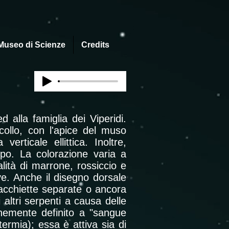
Museo di Scienze
Credits
 alla famiglia dei Viperidi.
ollo, con l'apice del muso
erticale ellittica. Inoltre,
orpo. La colorazione varia a
alità di marrone, rossiccio e
ive. Anche il disegno dorsale
acchiette separate o ancora
altri serpenti a causa delle
nemente definito a "sangue
termia); essa è attiva sia di