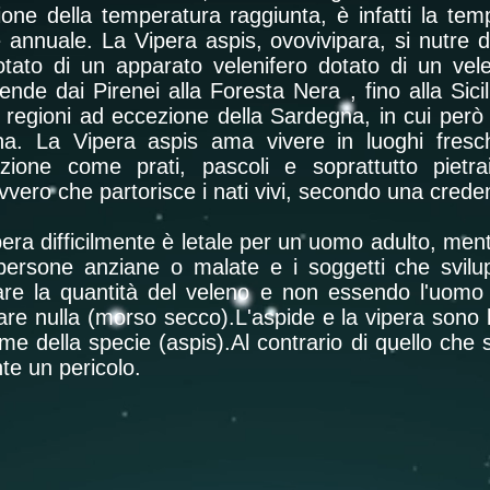
ione della temperatura raggiunta, è infatti la t
 e annuale. La Vipera aspis, ovovivipara, si nutre di
dotato di un apparato velenifero dotato di un vel
tende dai Pirenei alla Foresta Nera , fino alla Sici
le regioni ad eccezione della Sardegna, in cui però
na. La Vipera aspis ama vivere in luoghi fresch
zione come prati, pascoli e soprattutto pietr
vvero che partorisce i nati vivi, secondo una crede
ipera difficilmente è letale per un uomo adulto, me
 persone anziane o malate e i soggetti che svilu
are la quantità del veleno e non essendo l'uomo
re nulla (morso secco).L'aspide e la vipera sono l
 nome della specie (aspis).Al contrario di quello ch
te un pericolo.