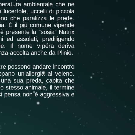
emperatura ambientale che ne
 lucertole, uccelli di piccola
eno che paralizza le prede.
lia. È il più comune viperide
 è presente la "sosia" Natrix
i ed assolati, prediligendo
aie. Il nome vīpĕra deriva
nza accolta anche da Plinio.
ntre possono andare incontro
ppano un'allergia al veleno.
 una sua preda, capita che
o stesso animale, il termine
e si pensa non è aggressiva e