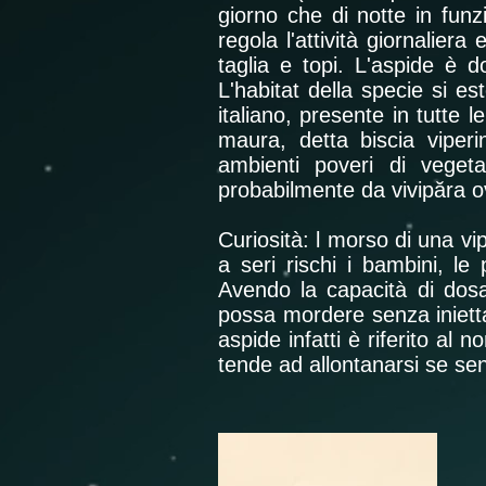
giorno che di notte in funz
regola l'attività giornaliera
taglia e topi. L'aspide è 
L'habitat della specie si es
italiano, presente in tutte 
maura, detta biscia viperi
ambienti poveri di vegeta
probabilmente da vivipăra o
Curiosità: l morso di una v
a seri rischi i bambini, le
Avendo la capacità di dos
possa mordere senza inietta
aspide infatti è riferito al
tende ad allontanarsi se sen