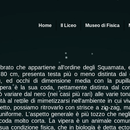
Home
Il Liceo
Museo di Fisica
rato che appartiene all’ordine degli Squamata, ed
0 cm, presenta testa più o meno distinta dal c
ù, ed occhi di dimensione media con la pupilla v
 vipera è la sua coda, nettamente distinta dal c
 variare dal nero (nei casi più rari) alle varie ton
ità al rettile di mimetizzarsi nell'ambiente in cui v
tto, possiamo ritrovarlo con strisce a zig-zag, m
niforme. L'aspetto generale è più tozzo che negli 
a coda molto corta. La vipera è un animale comu
sua condizione fisica, che in biologia è detta ecto