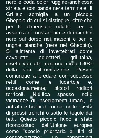
nero e coda color ruggine anch'essa
striata e con banda nera terminale. Il
Grillaio somiglia a un piccolo
Gheppio da cui si distingue, oltre che
per le dimensioni ridotte, per la
assenza di mustacchio e di macchie
nere sul dorso nei maschi e per le
unghie bianche (nere nel Gheppio),
Si alimenta di invertebrati come
cavallette, coleotteri, grillitalpa,
insetti vari che coprono circa l'80%
della sua alimentazione. Riesce
comunque a predare con successo
rettili come le lucertole e,
occasionalmente, piccoli roditori
terricoli. Nidifica spesso nelle
vicinanze di insediamenti umani, in
anfratti e buchi di rocce, nelle cavità
di grossi tronchi o sotto le tegole dei
tetti. Questo piccolo falco è stato
riconosciuto dall'Unione europea
come "specie prioritaria ai fini di
conservazione". Le popolazioni