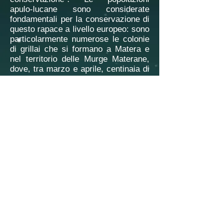
apulo-lucane sono considerate
fondamentali per la conservazione di
questo rapace a livello europeo: sono
particolarmente numerose le colonie
di grillai che si formano a Matera e
nel territorio delle Murge Materane,
dove, tra marzo e aprile, centinaia di
individui vi arrivano dai luoghi di
svernamento, per nidificare; spesso
le coppie occupano gli stessi siti di
nidificazione dell'anno precedente; al
termine dell'estate i grillai
intraprendono il loro viaggio di ritorno
verso i siti di svernamento, nel
continente africano, al sud del
Sahara.
Verso
Grillaio