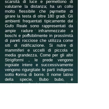
scarsità di luce e permettono di
valutarne la distanza; ha un collo
molto flessibile che permette di
girare la testa di oltre 180 gradi. Gli
ambienti frequentati tipicamente dal
Gufo Reale sono rappresentati da
ampie radure inframmezzate a
boschi e possibilmente in prossimità
di pareti rocciose che utilizza come
siti di nidificazione. Si nutre di
mammiferi e uccelli di piccola e
media grandezza. Come per gli altri
Strigiformi , le prede vengono
ingoiate intere e successivamente
vengono rigurgitate le parti indigeste
sotto forma di borre. Il nome latino
della specie, Bubo bubo, è
certamente di origine onomatopeica,
prendendo origine dal verso più tipico
e frequente del maschio, udibile per
oltre un kilometro.
Verso
Gufo reale