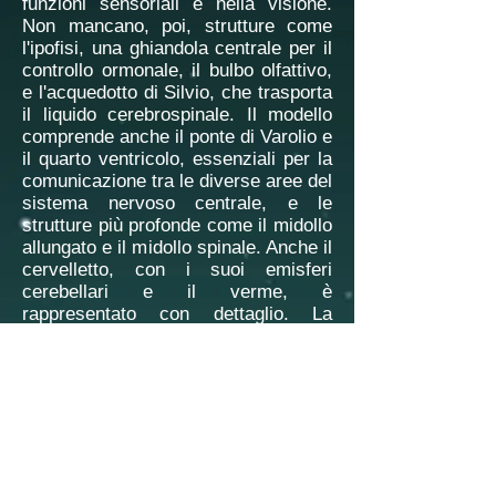
funzioni sensoriali e nella visione.
Non mancano, poi, strutture come
l'ipofisi, una ghiandola centrale per il
controllo ormonale, il bulbo olfattivo,
e l'acquedotto di Silvio, che trasporta
il liquido cerebrospinale. Il modello
comprende anche il ponte di Varolio e
il quarto ventricolo, essenziali per la
comunicazione tra le diverse aree del
sistema nervoso centrale, e le
strutture più profonde come il midollo
allungato e il midollo spinale. Anche il
cervelletto, con i suoi emisferi
cerebellari e il verme, è
rappresentato con dettaglio. La
struttura dell'arbor vitae, che
caratterizza il cervelletto, è
altrettanto visibile. Infine, il modello
include anche la rappresentazione di
altre strutture vitali come le radici
spinali e i nervi cranici, che
collegano il cervello al resto del
corpo. Tutti questi elementi sono