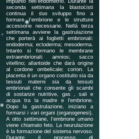
impianto nell’endometrio. Durante la
seconda settimana la blastocisti
continua il suo sviluppo fino a
formare l’embrione e le strutture
accessorie necessarie. Nella terza
settimana avviene la gastrulazione
che porterà ai foglietti embrionali:
endoderma; ectoderma; mesoderma.
Intanto si formano le membrane
extraembrionali: amnios; sacco
vitellino; allantoide che darà origine
al cordone ombelicale; corion. La
placenta è un organo costituito sia da
tessuti materni sia da tessuti
embrionali che consente gli scambi
di sostanze nutritive, gas , sali e
acqua tra la madre e l'embrione.
Dopo la gastrulazione, iniziano a
formarsi i vari organi (organogenesi).
A otto settimane, l’embrione umano
viene chiamato feto. La neurulazione
è la formazione del sistema nervoso.
Durante il processo di