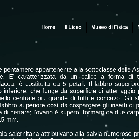
Home
Il Liceo
Museo di Fisica
ore pentamero appartenente alla sottoclasse delle As
e. E’ caratterizzata da un calice a forma di t
iolacea, è costituita da 5 petali. Il labbro superi
o inferiore, che funge da superficie di atterraggio pe
ello centrale più grande di tutti e concavo. Gli s
 labbro superiore così da cospargere gli insetti di
ca di nettare; l'ovario è supero, formato da due carp
– 15 mm.
la salernitana attribuivano alla salvia numerose pr