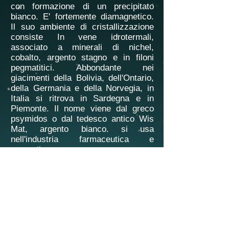
con formazione di un precipitato
bianco. E' fortemente diamagnetico.
Il suo ambiente di cristallizzazione
consiste In vene idrotermali,
associato a minerali di nichel,
cobalto, argento stagno e in filoni
pegmatitici. Abbondante nei
giacimenti della Bolivia, dell'Ontario,
della Germania e della Norvegia, in
Italia si ritrova in Sardegna e in
Piemonte. Il nome viene dal greco
psymidos o dal tedesco antico Wis
Mat, argento bianco. si usa
nell'industria farmaceutica e
cosmetica.
Curiosità: È il più pesante dei
cosiddetti "metalli pesanti" ed è
l'unico tra essi a non essere tossico.
È il metallo che possiede la
resistività più elevata.