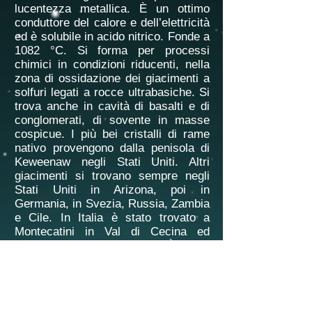
lucentezza metallica. È un ottimo
conduttore del calore e dell’elettricità
ed è solubile in acido nitrico. Fonde a
1082 °C. Si forma per processi
chimici in condizioni riducenti, nella
zona di ossidazione dei giacimenti a
solfuri legati a rocce ultrabasiche. Si
trova anche in cavità di basalti e di
conglomerati, di sovente in masse
cospicue. I più bei cristalli di rame
nativo provengono dalla penisola di
Keweenaw negli Stati Uniti. Altri
giacimenti si trovano sempre negli
Stati Uniti in Arizona, poi in
Germania, in Svezia, Russia, Zambia
e Cile. In Italia è stato trovato a
Montecatini in Val di Cecina ed
all’Impruneta, in Toscana. È stato
utilizzato fin dall’età del bronzo, il
suo nome deriva dal latino tardo
aeramen, derivato della voce latina
aes per l’appunto " rame, bronzo ". Il