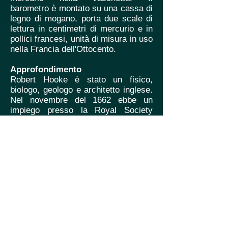
barometro è montato su una cassa di
legno di mogano, porta due scale di
lettura in centimetri di mercurio e in
pollici francesi, unità di misura in uso
nella Francia dell'Ottocento.
Approfondimento
Robert Hooke è stato un fisico,
biologo, geologo e architetto inglese.
Nel novembre del 1662 ebbe un
impiego presso la Royal Society
come curatore degli esperimenti, una
nuova figura professionale, creata
per lui, che fece di Hooke il primo
scienziato pagato al solo scopo di
svolgere ricerche. Gli ultimi anni
della sua vita furono segnati dal
disaccordo con Newton, che provocò
il suo crescente
isolamento nell'ambiente
scientifico. Hooke ispirò gli
esperimenti di Antoni van