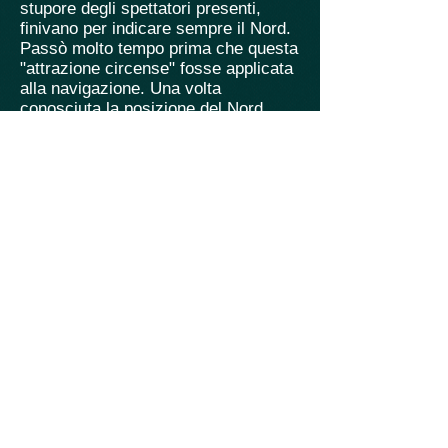
stupore degli spettatori presenti,
finivano per indicare sempre il Nord.
Passò molto tempo prima che questa
"attrazione circense" fosse applicata
alla navigazione. Una volta
conosciuta la posizione del Nord,
infatti, era poi possibile identificare il
Sud come la direzione opposta,
mentre l'est e l'ovest erano
rispettivamente alla destra e alla
sinistra dell'osservatore rivolto verso
il Nord. Fu introdotta in Europa nel
XII secolo attraverso gli Arabi e gli
amalfitani: il primo riferimento all'uso
della bussola nella navigazione
nell'Europa occidentale è il
De
nominibus utensilium
di Alexander
Neckam
(1180-1187)
.