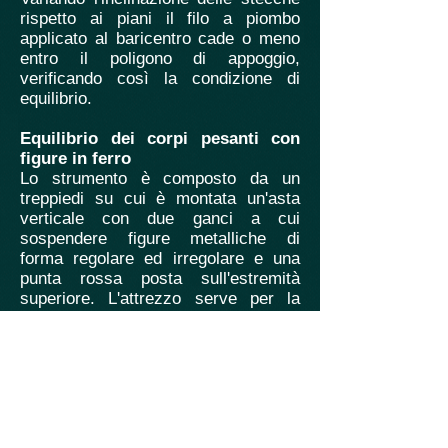
rispetto ai piani il filo a piombo
applicato al baricentro cade o meno
entro il poligono di appoggio,
verificando così la condizione di
equilibrio.
Equilibrio dei corpi pesanti con
figure in ferro
Lo strumento è composto da un
treppiedi su cui è montata un'asta
verticale con due ganci a cui
sospendere figure metalliche di
forma regolare ed irregolare e una
punta rossa posta sull'estremità
superiore. L'attrezzo serve per la
ricerca del centro di gravità o
baricentro di un corpo e si utilizza
ponendo le figure metalliche sulla
punta di acciaio posta sull'estremità
superiore. Se la figura rimane in
equilibrio si è trovato il baricentro.