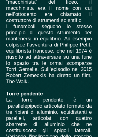
“macchinista” del liceo, il
macchinista era il nome con cui
nell’ottocento era chiamato il
costruttore di strumenti scientifici
I funamboli seguono lo stesso
principio di questo strumento per
mantenersi in equilibrio. Ad esempio
colpisce l’avventura di Philippe Petit,
equilibrista francese, che nel 1974 è
riuscito ad attraversare su una fune
lo spazio tra le ormai scomparse
Torri Gemelle. Sull’episodio nel 2015
Robert Zemeckis ha diretto un film,
The Walk.
Torre pendente
La torre pendente è un
parallelepipedo articolato formato da
tre ripiani di alluminio, equidistanti e
paralleli, articolati con quattro
sbarrette di alluminio che ne
costituiscono gli spigoli laterali.
Variando l'inclinazione delle stecche