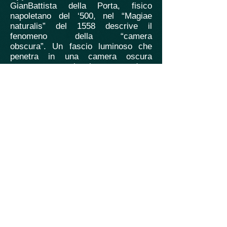
GianBattista della Porta, fisico
napoletano del ‘500, nel “Magiae
naturalis” del 1558 descrive il
fenomeno della “camera
obscura”.
Un fascio luminoso che
penetra in una camera oscura
attraverso una piccola apertura detta
foro stenopeico, si proietta capovolto
su uno schermo posto sulla parete
opposta.
Se nell’apertura della
camera oscura si fissa una lente
convergente e lo schermo si mette
nel fuoco della lente, l’immagine
risultante è più nitida.