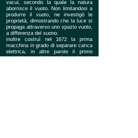
vacui, secondo la quale la natura
aborrisce il vuoto. Non limitandosi a
produrre il vuoto, ne investigò le
proprietà, dimostrando che la luce si
propaga attraverso uno spazio vuoto,
a differenza del suono.
inoltre costruì nel 1672 la prima
macchina in grado di separare carica
elettrica, in altre parole il primo
generatore elettrostatico, basato
sulla separazione di carica ottenuta
per sfregamento di una sfera di zolfo.
Grazie ad essa osservò per primo la
luminescenza indotta dall'elettricità
statica e la mutua repulsione delle
cariche dello stesso segno (fino ad
allora l'unica osservazione
comunemente nota riguardava
l'attrazione delle cariche di segno
opposto).
Si occupò anche di astronomia, dove
fu tra i primi che ritennero possibile
la predizione del ritorno delle comete.