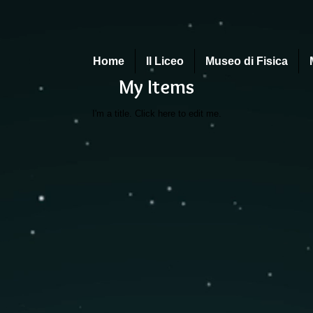
Home
Il Liceo
Museo di Fisica
My Items
I'm a title. ​Click here to edit me.