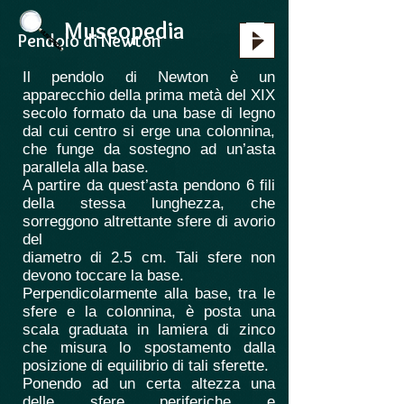
Museopedia
Pendolo di Newton
Il pendolo di Newton è un
apparecchio della prima metà del XIX
secolo formato da una base di legno
dal cui centro si erge una colonnina,
che funge da sostegno ad un’asta
parallela alla base.
A partire da quest’asta pendono 6 fili
della stessa lunghezza, che
sorreggono altrettante sfere di avorio
del
diametro di 2.5 cm. Tali sfere non
devono toccare la base.
Perpendicolarmente alla base, tra le
sfere e la colonnina, è posta una
scala graduata in lamiera di zinco
che misura lo spostamento dalla
posizione di equilibrio di tali sferette.
Ponendo ad un certa altezza una
delle sfere periferiche e