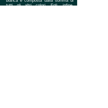
bianca è composta dalla somma di
tutti gli altri colori. Egli, infine,
avanzò l'ipotesi che la luce fosse
composta da particelle da cui nacque
la teoria corpuscolare della luce in
contrapposizione ai sostenitori della
teoria ondulatoria della luce. Isaac
Newton occupa una posizione di
grande rilievo nella storia della
scienza e della cultura in generale. Il
suo nome è associato a una grande
quantità di leggi e teorie ancora oggi
insegnate: si parla
così di dinamica newtoniana, di leggi
newtoniane del moto, di legge di
gravitazione universale. Più in
generale ci si riferisce al
newtonianesimo come a una
concezione del mondo che ha
influenzato la cultura europea per
tutto il Seicento.