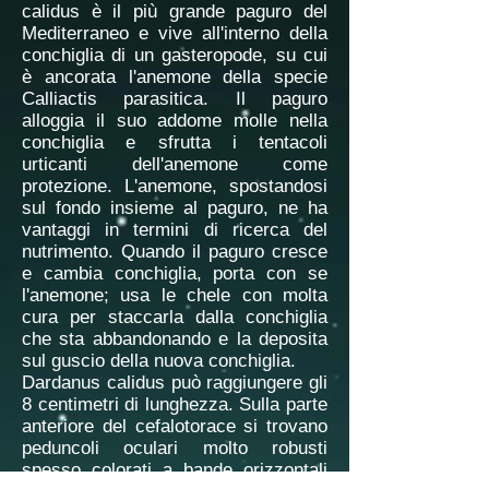
calidus è il più grande paguro del
Mediterraneo e vive all'interno della
conchiglia di un gasteropode, su cui
è ancorata l'anemone della specie
Calliactis parasitica. Il paguro
alloggia il suo addome molle nella
conchiglia e sfrutta i tentacoli
urticanti dell'anemone come
protezione. L'anemone, spostandosi
sul fondo insieme al paguro, ne ha
vantaggi in termini di ricerca del
nutrimento. Quando il paguro cresce
e cambia conchiglia, porta con se
l'anemone; usa le chele con molta
cura per staccarla dalla conchiglia
che sta abbandonando e la deposita
sul guscio della nuova conchiglia.
Dardanus calidus può raggiungere gli
8 centimetri di lunghezza. Sulla parte
anteriore del cefalotorace si trovano
peduncoli oculari molto robusti
spesso colorati a bande orizzontali