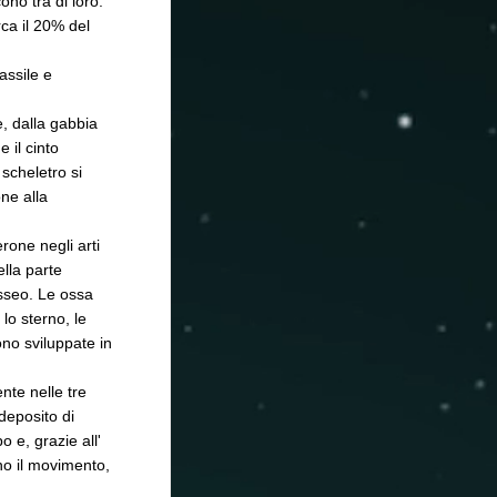
no tra di loro.
rca il 20% del
assile e
e, dalla gabbia
 il cinto
 scheletro si
ne alla
rone negli arti
ella parte
osseo. Le ossa
 lo sterno, le
no sviluppate in
nte nelle tre
deposito di
 e, grazie all'
no il movimento,