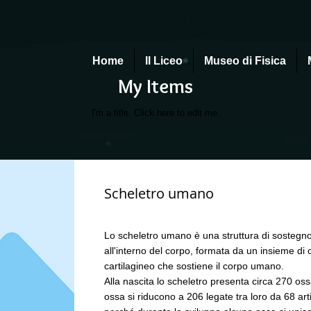
Home
Il Liceo
Museo di Fisica
My Items
I'm a title. ​Click here to edit me.
Scheletro umano
Lo scheletro umano è una struttura di sostegn
all'interno del corpo, formata da un insieme di
cartilagineo che sostiene il corpo umano.
Alla nascita lo scheletro presenta circa 270 ossa
ossa si riducono a 206 legate tra loro da 68 arti