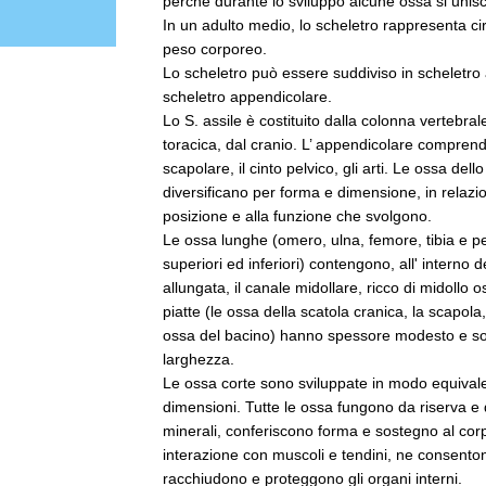
perché durante lo sviluppo alcune ossa si unisco
In un adulto medio, lo scheletro rappresenta ci
peso corporeo.
Lo scheletro può essere suddiviso in scheletro 
scheletro appendicolare.
Lo S. assile è costituito dalla colonna vertebral
toracica, dal cranio. L’ appendicolare comprende
scapolare, il cinto pelvico, gli arti. Le ossa dello
diversificano per forma e dimensione, in relazio
posizione e alla funzione che svolgono.
Le ossa lunghe (omero, ulna, femore, tibia e pe
superiori ed inferiori) contengono, all' interno d
allungata, il canale midollare, ricco di midollo 
piatte (le ossa della scatola cranica, la scapola,
ossa del bacino) hanno spessore modesto e so
larghezza.
Le ossa corte sono sviluppate in modo equivale
dimensioni. Tutte le ossa fungono da riserva e 
minerali, conferiscono forma e sostegno al corpo
interazione con muscoli e tendini, ne consento
racchiudono e proteggono gli organi interni.