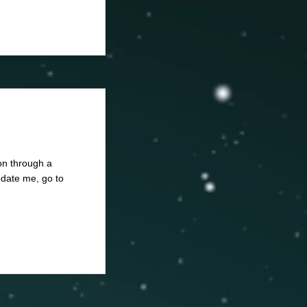
on through a
pdate me, go to